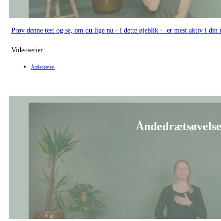
Prøv denne test og se, om du lige nu - i dette øjeblik - er mest aktiv i di
Videoserier:
Åndedrættet
Åndedrætsøvelse 