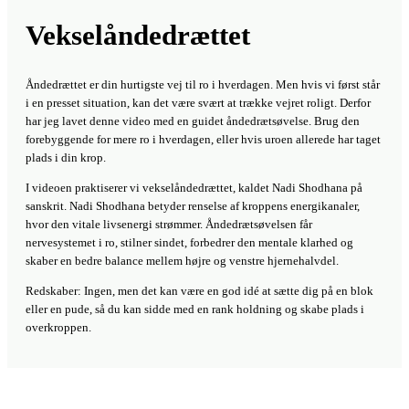
Vekselåndedrættet
Åndedrættet er din hurtigste vej til ro i hverdagen. Men hvis vi først står
i en presset situation, kan det være svært at trække vejret roligt. Derfor
har jeg lavet denne video med en guidet åndedrætsøvelse. Brug den
forebyggende for mere ro i hverdagen, eller hvis uroen allerede har taget
plads i din krop.
I videoen praktiserer vi vekselåndedrættet, kaldet Nadi Shodhana på
sanskrit. Nadi Shodhana betyder renselse af kroppens energikanaler,
hvor den vitale livsenergi strømmer. Åndedrætsøvelsen får
nervesystemet i ro, stilner sindet, forbedrer den mentale klarhed og
skaber en bedre balance mellem højre og venstre hjernehalvdel.
Redskaber: Ingen, men det kan være en god idé at sætte dig på en blok
eller en pude, så du kan sidde med en rank holdning og skabe plads i
overkroppen.