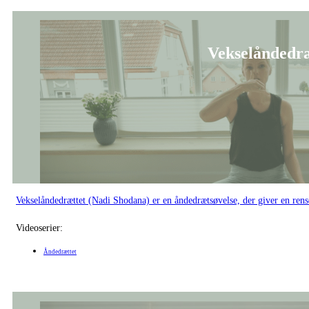
Vekselåndedræt
Vekselåndedrættet (Nadi Shodana) er en åndedrætsøvelse, der giver en ren
Videoserier:
Åndedrættet