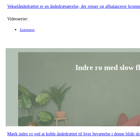
Vekselåndedrættet er en åndedrætsøvelse, der renser og afbalancerer kropp
Videoserier:
Åndedrættet
Indre ro med slow f
Mærk indre ro ved at koble åndedrættet til hver bevægelse i denne blide s