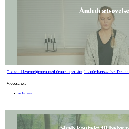
Åndedrætsøvelse 
Giv ro til kværnehjernen med denne super simple åndedrætsøvelse. Den er v
Videoserier:
Åndedrættet
Skab kontakt til baby 