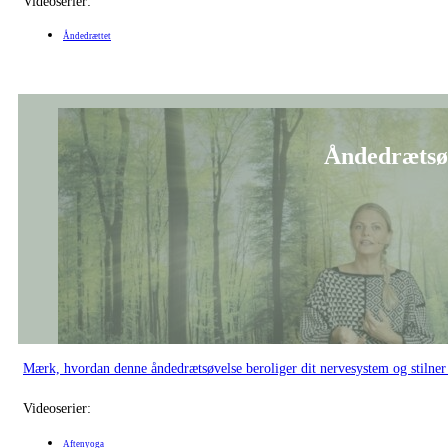
Videoserier:
Åndedrættet
Åndedrætsøv
Mærk, hvordan denne åndedrætsøvelse beroliger dit nervesystem og stilner 
Videoserier:
Aftenyoga