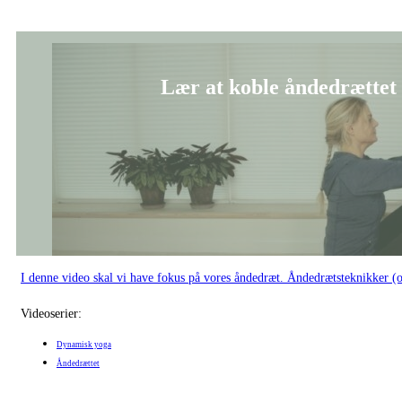
Lær at koble åndedrættet t
I denne video skal vi have fokus på vores åndedræt. Åndedrætsteknikker (
Videoserier:
Dynamisk yoga
Åndedrættet