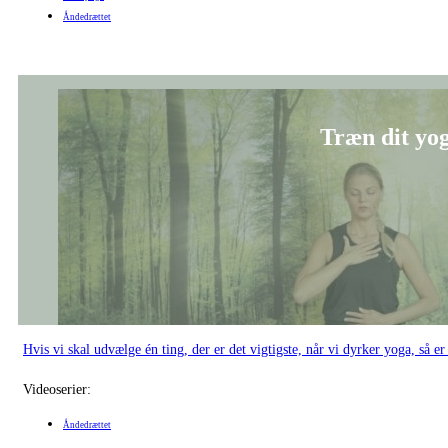
Åndedrættet
Træn dit yo
Hvis vi skal udvælge én ting, der er det vigtigste, når vi dyrker yoga, så e
Videoserier:
Åndedrættet