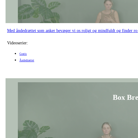
Med åndedrættet som anker bevæger vi os roligt og mindfuldt og finder ro 
Videoserier:
Gratis
Åndedrættet
Box Bre