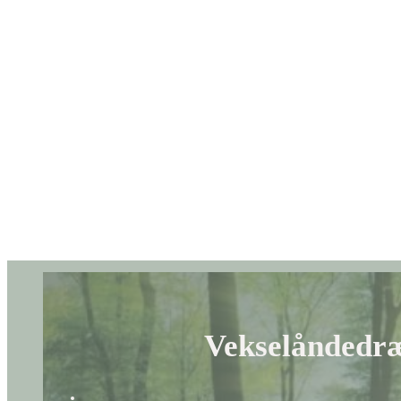
Vekselåndedræ