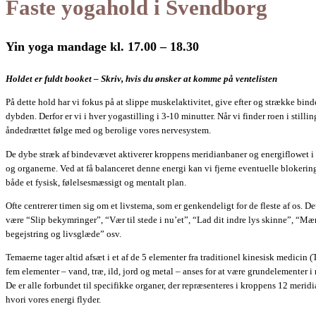
Faste yogahold i Svendborg
Yin yoga mandage kl. 17.00 – 18.30
Holdet er fuldt booket – Skriv, hvis du ønsker at komme på ventelisten
På dette hold har vi fokus på at slippe muskelaktivitet, give efter og strække bin
dybden. Derfor er vi i hver yogastilling i 3-10 minutter. Når vi finder roen i stillin
åndedrættet følge med og berolige vores nervesystem.
De dybe stræk af bindevævet aktiverer kroppens meridianbaner og energiflowet i
og organerne. Ved at få balanceret denne energi kan vi fjerne eventuelle blokerin
både et fysisk, følelsesmæssigt og mentalt plan.
Ofte centrerer timen sig om et livstema, som er genkendeligt for de fleste af os. De
være “Slip bekymringer”, “Vær til stede i nu’et”, “Lad dit indre lys skinne”, “Mæ
begejstring og livsglæde” osv.
Temaerne tager altid afsæt i et af de 5 elementer fra traditionel kinesisk medicin
fem elementer – vand, træ, ild, jord og metal – anses for at være grundelementer i 
De er alle forbundet til specifikke organer, der repræsenteres i kroppens 12 merid
hvori vores energi flyder.