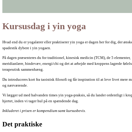
Kursusdag i yin yoga
Hvad end du er yogalærer eller praktiserer yin yoga er dagen her for dig, der ønske
spadestik dybere i yin yogaen.
På dagen præsenteres du for traditionel, kinesisk medicin (TCM), de 5 elementer,
meridianlære, bindevæv, energi/chi og det at arbejde med kroppens lagrede følelse
terapeutisk sammenhæng.
Du introduceres kort fra taoistisk filosofi og får inspiration til at leve livet mere 
og nærværende.
Vi lægger ud med halvanden times yin yoga-praksis, så du lander ordentligt i kro
hjertet, inden vi tager hul på en spændende dag.
Inkluderet i prisen er kompendium samt kursusbevis.
Det praktiske