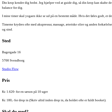
Din krop kender dig bedst. Jeg hjælper ved at guide dig, så din krop kan skabe d
balance for dig.
I mine timer skal yogaen ikke se ud på en bestemt måde. Hvis det føles godt, er 
Timerne krydres ofte med akupressur, massage, æteriske olier og anden forkælelse
og sind.
Sted
Bagergade 16
5700 Svendborg
Studio Flow
Pris
Kr. 1.620- for en sæson på 10 uger
Kr. 180,- for drop in (Skriv altid inden drop in, da holdet ofte er fuldt booket).
Skal du med?