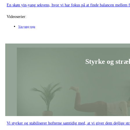
En skøn yin-yang sekvens, hvor vi har fokus på at finde balancen mellem fle
Videoserier:
Yin-yang yoga
Styrke og stræ
Vi styrker og stabiliserer hofterne samtidig med, at vi giver dem dejlige st