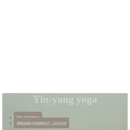
Yin-yang yoga
Bliv medlem
Allerede medlem? – Log ind