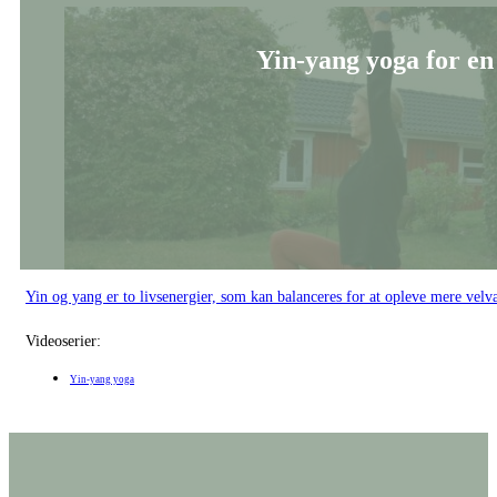
Yin-yang yoga for en
Yin og yang er to livsenergier, som kan balanceres for at opleve mere vel
Videoserier:
Yin-yang yoga