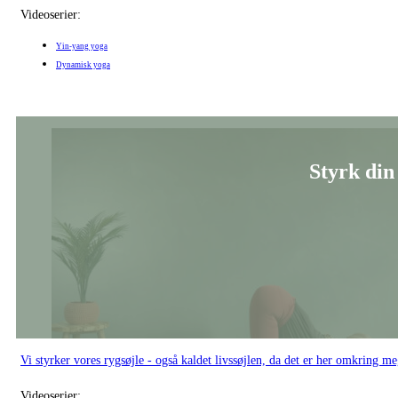
Videoserier:
Yin-yang yoga
Dynamisk yoga
Styrk din 
Vi styrker vores rygsøjle - også kaldet livssøjlen, da det er her omkring me
Videoserier: