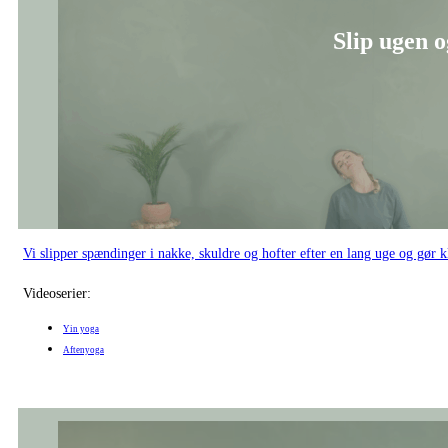
Slip ugen o
Vi slipper spændinger i nakke, skuldre og hofter efter en lang uge og gør 
Videoserier:
Yin yoga
Aftenyoga