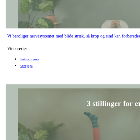
Vi beroliger nervesystemet med blide stræk, så krop og sind kan forberede
Videoserier:
Restorativ yoga
Aftenyoga
3 stillinger for 