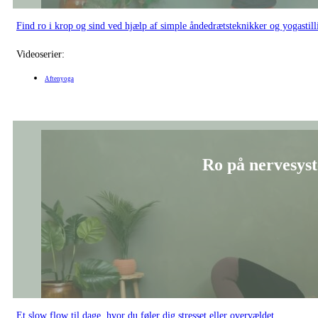
Find ro i krop og sind ved hjælp af simple åndedrætsteknikker og yogastill
Videoserier:
Aftenyoga
Ro på nervesyst
Et slow flow til dage, hvor du føler dig stresset eller overvældet.