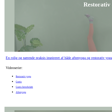
Restorativ
En rolig og nærende praksis inspireret af både aftenyoga og restorativ yoga
Videoserier:
Restorativ yoga
Gratis
Gratis Introforløb
Aftenyoga