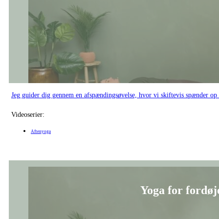
Jeg guider dig gennem en afspændingsøvelse, hvor vi skiftevis spænder op o
Videoserier:
Aftenyoga
Yoga for fordøje