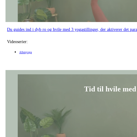
Du guides ind i dyb ro og hvile med 3 yogastillinger, der aktiverer det par
Videoserier:
Aftenyoga
Tid til hvile med