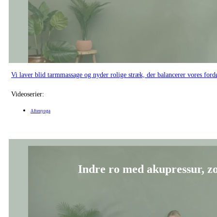
Vi laver blid tarmmassage og nyder rolige stræk, der balancerer vores fordø
Videoserier:
Aftenyoga
Indre ro med akupressur, zo