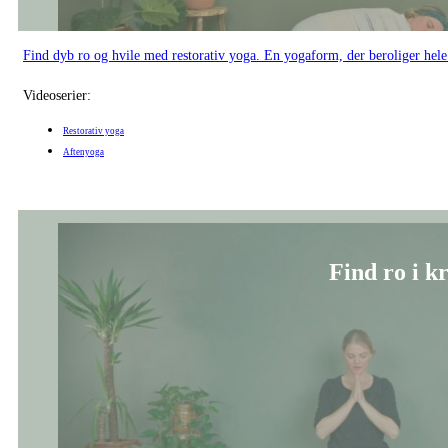
Find dyb ro og hvile med restorativ yoga. En yogaform, der beroliger hele
Videoserier:
Restorativ yoga
Aftenyoga
Find ro i k