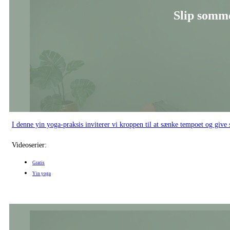
Slip somme
I denne yin yoga-praksis inviterer vi kroppen til at sænke tempoet og give
Videoserier:
Gratis
Yin yoga