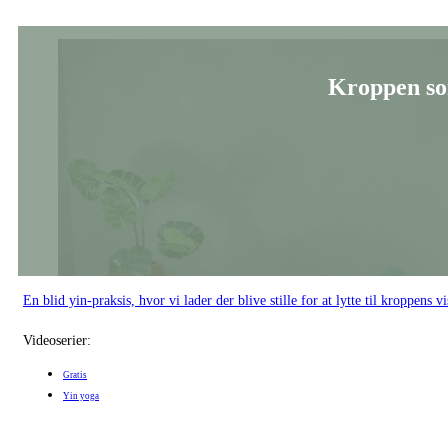
Kroppen s
En blid yin-praksis, hvor vi lader der blive stille for at lytte til kroppens 
Videoserier:
Gratis
Yin yoga