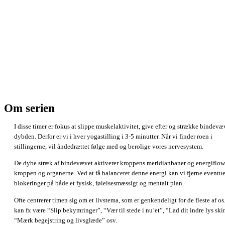
Om serien
I disse timer er fokus at slippe muskelaktivitet, give efter og strække bindevæv
dybden. Derfor er vi i hver yogastilling i 3-5 minutter. Når vi finder roen i
stillingerne, vil åndedrættet følge med og berolige vores nervesystem.
De dybe stræk af bindevævet aktiverer kroppens meridianbaner og energiflow
kroppen og organerne. Ved at få balanceret denne energi kan vi fjerne eventue
blokeringer på både et fysisk, følelsesmæssigt og mentalt plan.
Ofte centrerer timen sig om et livstema, som er genkendeligt for de fleste af os
kan fx være “Slip bekymringer”, “Vær til stede i nu’et”, “Lad dit indre lys ski
“Mærk begejstring og livsglæde” osv.