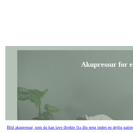
Blid akupressur, som du kan lave direkte fra din seng inden en dejlig natte
Videoserier:
Akupressur og zoneterapi
Akupressur for