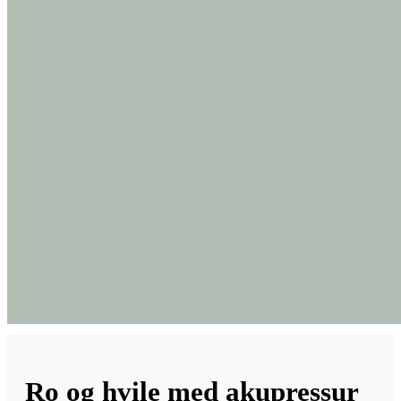
Ro og hvile med akupressur
(20. dec.)
En rolig akupressur-session, der hjælper kroppen med at give slip og
finde ind i en dyb følelse af hvile.
Vi stimulerer punkter, der støtter fordøjelsen, søvnen og den indre ro, så
du kan lade systemet falde til ro og genoplade inden jul.
Rigtig god fornøjelse.
Kærligst,
Signe
Kom gerne med en kommentar til videoen