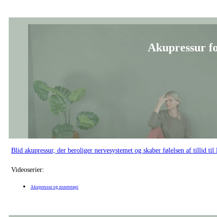
Akupressur og zoneterapi
Taknemmelighed og 
En blid yin yogasekvens med fokus på vand-elementet, der arbejder med ny
Videoserier:
Yin yoga