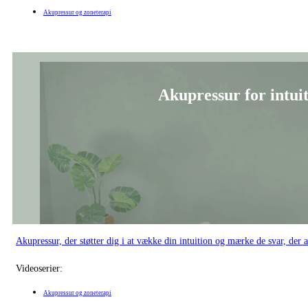
Videoserier:
Akupressur og zoneterapi
Akupressur for
Blid akupressur, der beroliger nervesystemet og skaber følelsen af tillid til l
Videoserier: