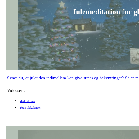
Varme til hele kr
En dynamisk yogasekvens, der vækker og aktiverer hele kroppen, så energi o
Videoserier:
Dynamisk yoga
Yogajulekalender