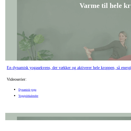
Slip det, der ikke længe
En blid yin yoga-sekvens med fokus på metal-elementet, der hjælper dig m
Videoserier:
Yin yoga
Yogajulekalender