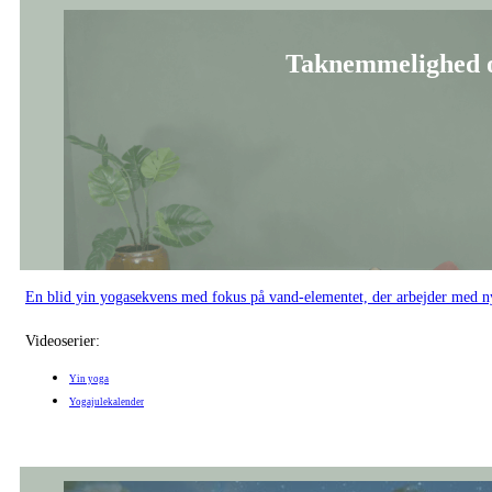
Yogajulekalender
Julemeditation for gl
Synes du, at juletiden indimellem kan give stress og bekymringer? Så er me
Videoserier:
Meditationer
Yogajulekalender