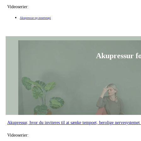
Akupressur, hvor du inviteres til at sænke tempoet, berolige nervesystemet o
Videoserier:
Akupressur og zoneterapi
Gratis
Gratis Introforløb
Akupressur for flow 