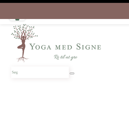
Download appen gratis i dag
og start rejsen hjem til dig selv