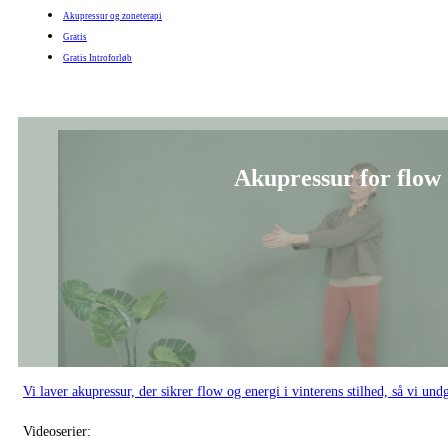
Vi laver akupressur, der sikrer flow og energi i vinterens stilhed, så vi und
Videoserier:
Akupressur og zoneterapi
Akupressur for intui
Akupressur, der støtter dig i at vække din intuition og mærke de svar, der al