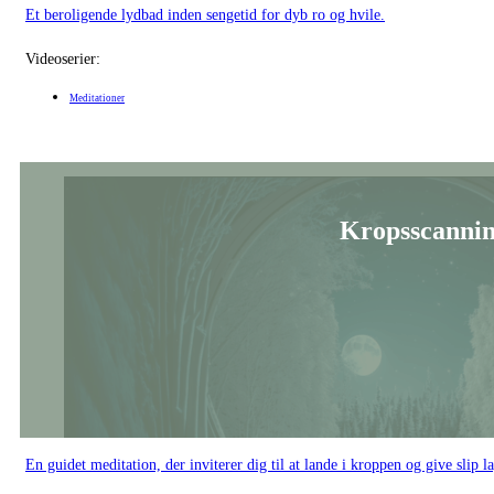
Et beroligende lydbad inden sengetid for dyb ro og hvile.
Videoserier:
Meditationer
Kropsscannin
En guidet meditation, der inviterer dig til at lande i kroppen og give slip la