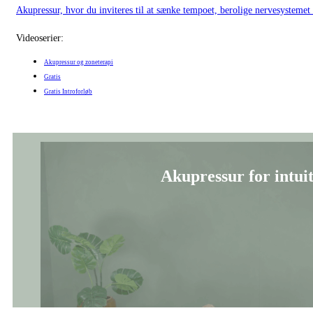
Akupressur, hvor du inviteres til at sænke tempoet, berolige nervesystemet o
Videoserier:
Akupressur og zoneterapi
Gratis
Gratis Introforløb
Akupressur for intui