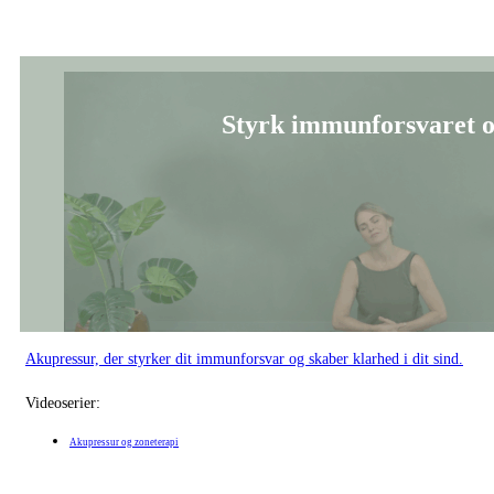
Styrk immunforsvaret og
Akupressur, der styrker dit immunforsvar og skaber klarhed i dit sind.
Videoserier:
Akupressur og zoneterapi