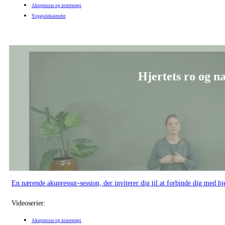
Akupressur og zoneterapi
Yogajulekalender
Hjertets ro og n
En nærende akupressur-session, der inviterer dig til at forbinde dig med hj
Videoserier:
Akupressur og zoneterapi