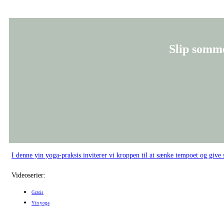
I denne yin yoga-praksis inviterer vi kroppen til at sænke tempoet og give
Videoserier:
Gratis
Yin yoga
Land efter