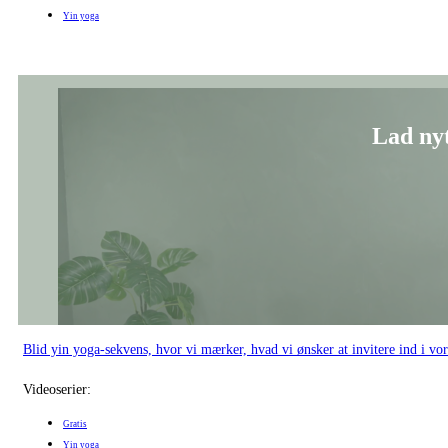
Blid yin yoga-sekvens, hvor vi mærker, hvad vi ønsker at invitere ind i vo
Videoserier:
Gratis
Yin yoga
Med hjerte