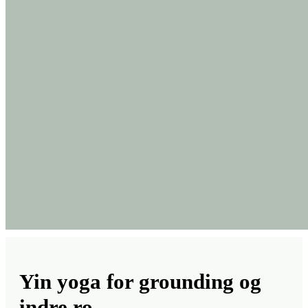
Yin yoga for grounding og
indre ro
Brug naturen og de dybe stræk af bindevævet til at mærke mere
grounding og ro i hverdagen.
I sekvensen aktiverer vi vores mave- og miltmeridianbaner
(energibaner), som hjælper os med at leve mindfuldt, være til stede i
nu’et og slippe bekymringer.