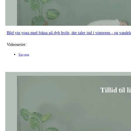
Yin yoga
Tillid til 
En blid yin yoga-sekvens med fokus på at mærke tillid til livets bevægelse.
Videoserier:
Yin yoga