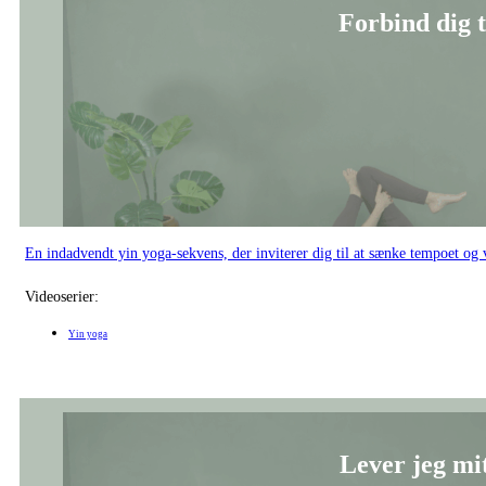
En indadvendt yin yoga-sekvens, der inviterer dig til at sænke tempoet 
Videoserier:
Yin yoga
Lever jeg mit