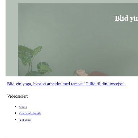
Blid yin yoga, hvor vi arbejder med temaet "Tillid til din livsrejse".
Videoserier:
Gratis
Gratis Introforløb
Yin yoga
Forankring af d