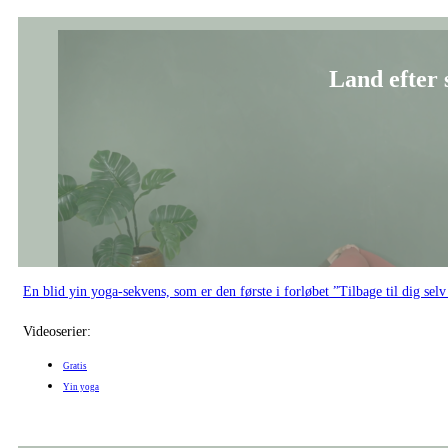
En blid yin yoga-sekvens, som er den første i forløbet ”Tilbage til dig sel
Videoserier:
Gratis
Yin yoga
Blid yi