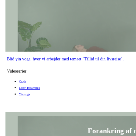
Blid yin yoga, hvor vi arbejder med temaet "Tillid til din livsrejse".
Videoserier:
Gratis
Gratis Introforløb
Yin yoga
Forankring af d