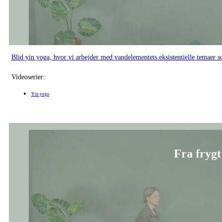
Blid yin yoga, hvor vi arbejder med vandelementets eksistentielle temaer 
Videoserier:
Yin yoga
Fra frygt 