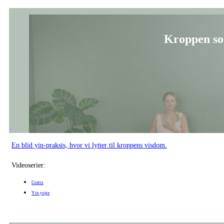
Kroppen s
En blid yin-praksis, hvor vi lytter til kroppens visdom.
Videoserier:
Gratis
Yin yoga