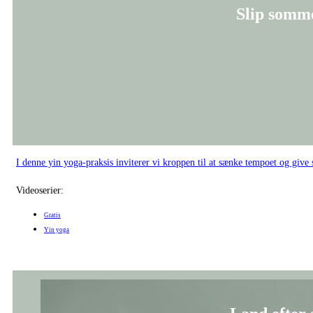
Slip somme
I denne yin yoga-praksis inviterer vi kroppen til at sænke tempoet og give
Videoserier:
Gratis
Yin yoga