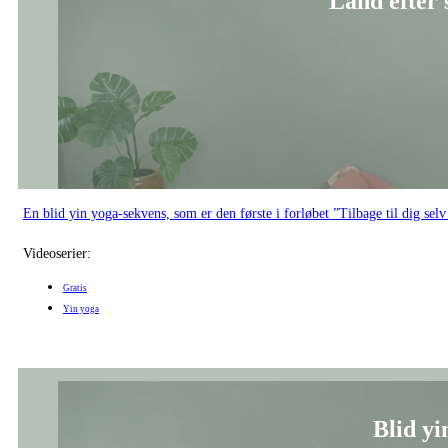
Land efter
En blid yin yoga-sekvens, som er den første i forløbet ”Tilbage til dig sel
Videoserier:
Gratis
Yin yoga
Blid yi