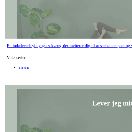
En indadvendt yin yoga-sekvens, der inviterer dig til at sænke tempoet 
Videoserier:
Yin yoga
Lever jeg mit