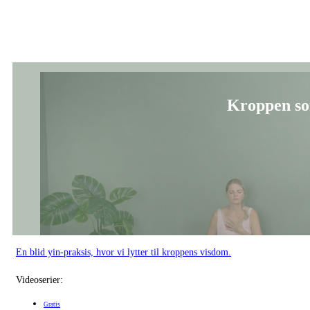
Kroppen s
En blid yin-praksis, hvor vi lytter til kroppens visdom.
Videoserier:
Gratis