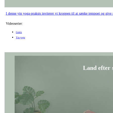
I denne yin yoga-praksis inviterer vi kroppen til at sænke tempoet og give
Videoserier:
Gratis
Yin yoga
Land efter
En blid yin yoga-sekvens, som er den første i forløbet ”Tilbage til dig sel