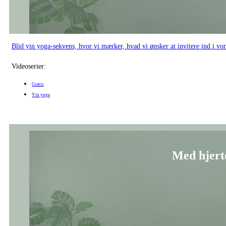
Blid yin yoga-sekvens, hvor vi mærker, hvad vi ønsker at invitere ind i vo
Videoserier:
Gratis
Yin yoga
Med hjerte