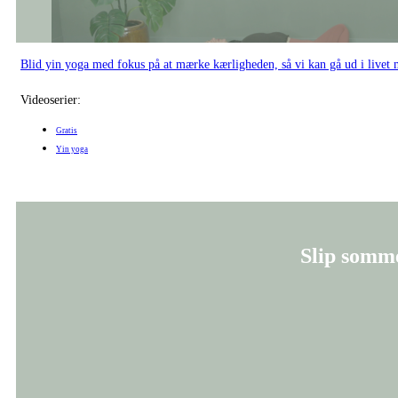
Blid yin yoga med fokus på at mærke kærligheden, så vi kan gå ud i livet m
Videoserier:
Gratis
Yin yoga
Slip somme