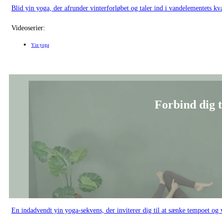
Videoserier:
Yin yoga
Forbind dig t
En indadvendt yin yoga-sekvens, der inviterer dig til at sænke tempoet 
Videoserier: