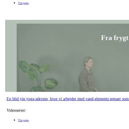
Fra frygt 
En blid yin yoga-sekvens, hvor vi arbejder med vand-elements temaer som fry
Videoserier:
Yin yoga