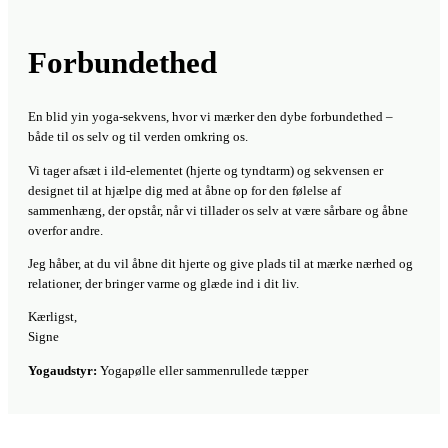
Forbundethed
En blid yin yoga-sekvens, hvor vi mærker den dybe forbundethed –
både til os selv og til verden omkring os.
Vi tager afsæt i ild-elementet (hjerte og tyndtarm) og sekvensen er
designet til at hjælpe dig med at åbne op for den følelse af
sammenhæng, der opstår, når vi tillader os selv at være sårbare og åbne
overfor andre.
Jeg håber, at du vil åbne dit hjerte og give plads til at mærke nærhed og
relationer, der bringer varme og glæde ind i dit liv.
Kærligst,
Signe
Yogaudstyr:
Yogapølle eller sammenrullede tæpper
Kom gerne med en kommentar til videoen