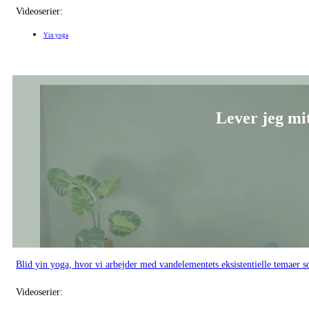
Yin yoga
Lever jeg mit
Blid yin yoga, hvor vi arbejder med vandelementets eksistentielle temaer 
Videoserier:
Yin yoga