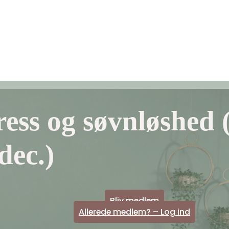
til
der
ort
ekort
tress og søvnløshed 
dec.)
Bliv medlem
Allerede medlem? – Log ind