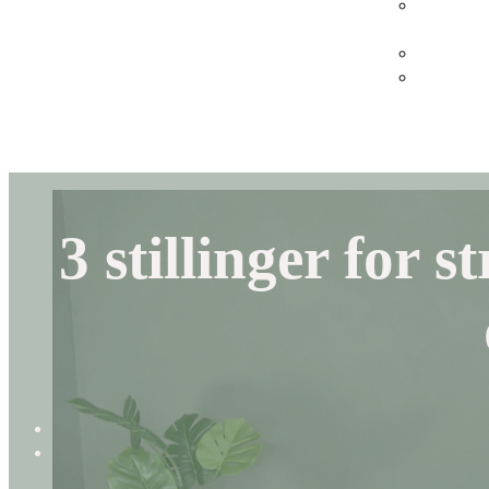
Webinarer 
virksomhe
Køb gavek
Indløs gav
3 stillinger for s