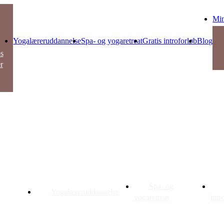
Min
Yogalæreruddannelse
Spa- og yogaretreat
Gratis introforløb
Blog
s
r
ga
ere
uddannelse
Spa- og
Yogalæreruddannelse
garetreat
yogaretreat
intr
ser og
s