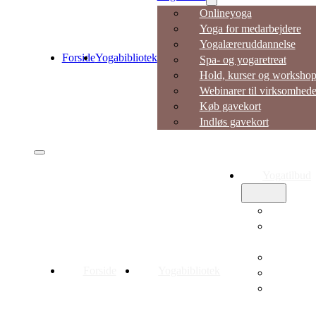
Onlineyoga
Yoga for medarbejdere
Yogalæreruddannelse
Forside
Yogabibliotek
Spa- og yogaretreat
Hold, kurser og workshop
Webinarer til virksomhede
Køb gavekort
Indløs gavekort
Yogatilbud
Onlineyo
Yoga for
medarbejd
Yogalærer
Forside
Yogabibliotek
Spa- og yo
Hold, kur
workshop