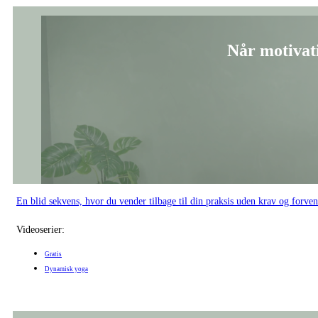
Når motivat
En blid sekvens, hvor du vender tilbage til din praksis uden krav og forven
Videoserier:
Gratis
Dynamisk yoga