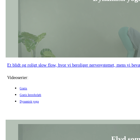
Et blidt og roligt slow flow, hvor vi beroliger nervesystemet, mens vi bev
Videoserier:
Gratis
Gratis Introforløb
Dynamisk yoga
Flyd som