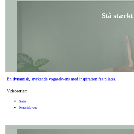
Stå stærkt 
En dynamisk, styrkende yogasekvens med inspiration fra pilates.
Videoserier:
Gratis
Dynamisk yoga