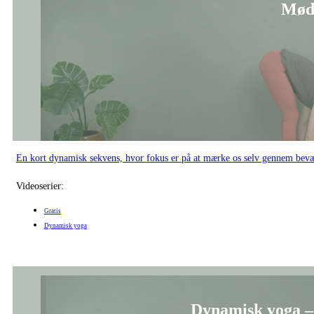
Mød
En kort dynamisk sekvens, hvor fokus er på at mærke os selv gennem bevæ
Videoserier:
Gratis
Dynamisk yoga
Dynamisk yoga –