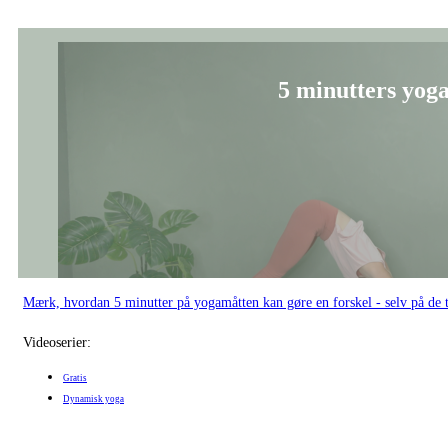
5 minutters yoga
Mærk, hvordan 5 minutter på yogamåtten kan gøre en forskel - selv på de t
Videoserier:
Gratis
Dynamisk yoga