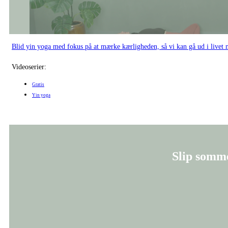
Blid yin yoga med fokus på at mærke kærligheden, så vi kan gå ud i livet m
Videoserier:
Gratis
Yin yoga
Slip somme