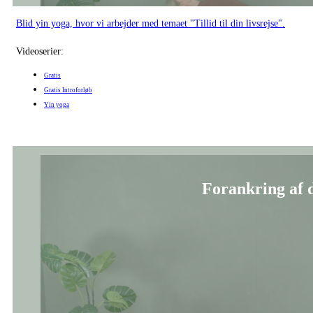
Blid yin yoga, hvor vi arbejder med temaet "Tillid til din livsrejse".
Videoserier:
Gratis
Gratis Introforløb
Yin yoga
Forankring af d