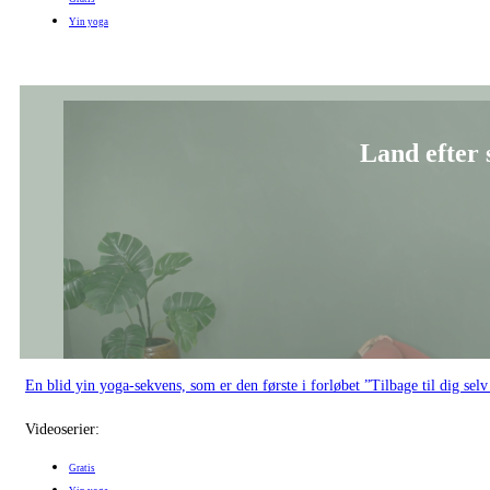
Land efter
En blid yin yoga-sekvens, som er den første i forløbet ”Tilbage til dig sel
Videoserier:
Gratis
Yin yoga
Blid yi