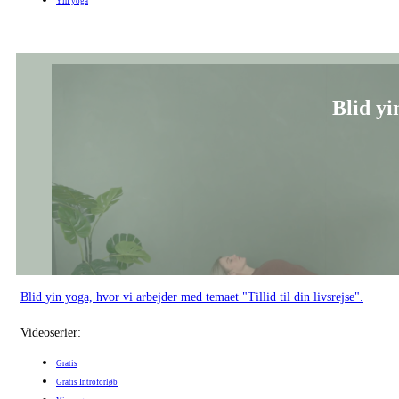
Blid yin yoga, hvor vi arbejder med temaet "Tillid til din livsrejse".
Videoserier:
Gratis
Gratis Introforløb
Yin yoga
Forankring af d