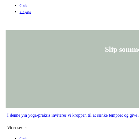
Slip somme
I denne yin yoga-praksis inviterer vi kroppen til at sænke tempoet og give
Videoserier:
Gratis
Yin yoga