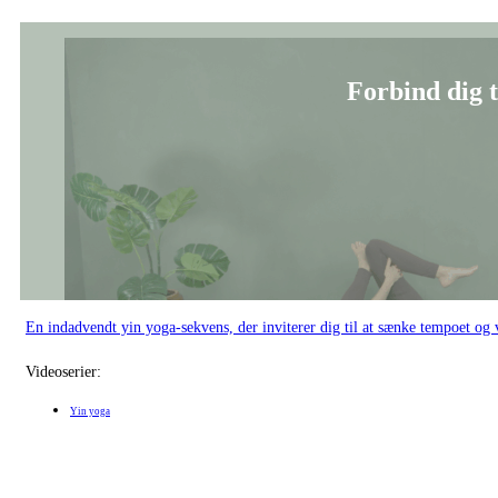
En indadvendt yin yoga-sekvens, der inviterer dig til at sænke tempoet 
Videoserier:
Yin yoga
Lever jeg mit