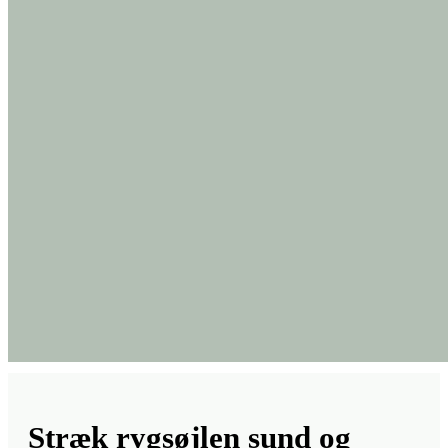
Stræk rygsøjlen sund og
stærk (10. dec.)
En fleksibel rygsøjle giver mere velvære i krop og sind. Meget af vores
livsenergi flyder nemlig gennem rygsøjlen, så det er utrolig vigtigt at
holde den stærk og fleksibel gennem hele livet.