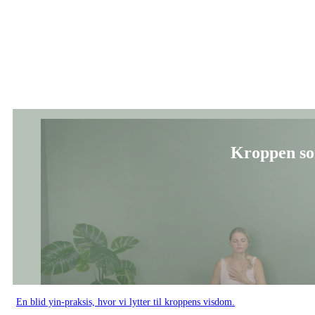
Kroppen s
En blid yin-praksis, hvor vi lytter til kroppens visdom.
Videoserier:
Gratis
Yin yoga