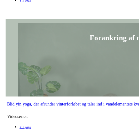
Blid yin yoga, der afrunder vinterforløbet og taler ind i vandelementets k
Videoserier:
Yin yoga
Forbind dig t