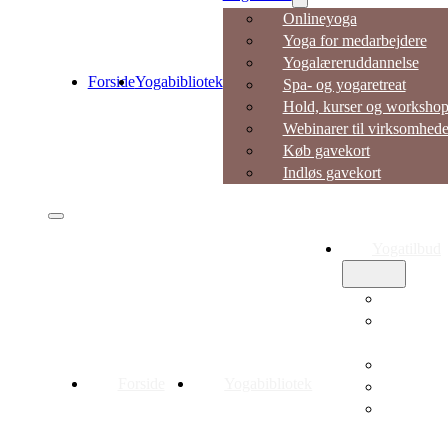
Onlineyoga
Yoga for medarbejdere
Yogalæreruddannelse
Forside
Yogabibliotek
Spa- og yogaretreat
Hold, kurser og workshop
Webinarer til virksomhede
Køb gavekort
Indløs gavekort
Yogatilbud
Onlineyo
Yoga for
medarbejd
Yogalærer
Forside
Yogabibliotek
Spa- og yo
Hold, kur
workshop