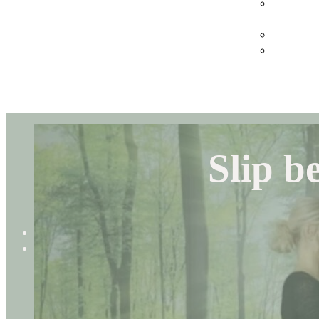
Webinarer 
virksomhe
Køb gavek
Indløs gav
Slip b