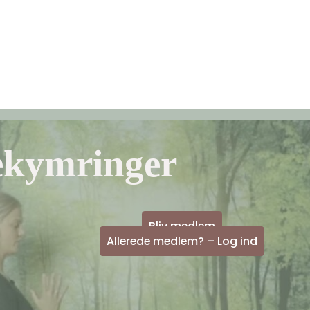
til
der
ort
ekort
ekymringer
Bliv medlem
Allerede medlem? – Log ind