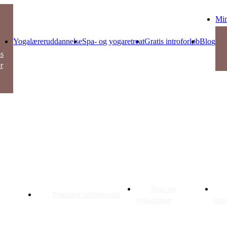
Min
Yogalæreruddannelse
Spa- og yogaretreat
Gratis introforløb
Blog
s
r
ga
ere
uddannelse
Spa- og
Yogalæreruddannelse
garetreat
yogaretreat
intr
ser og
s