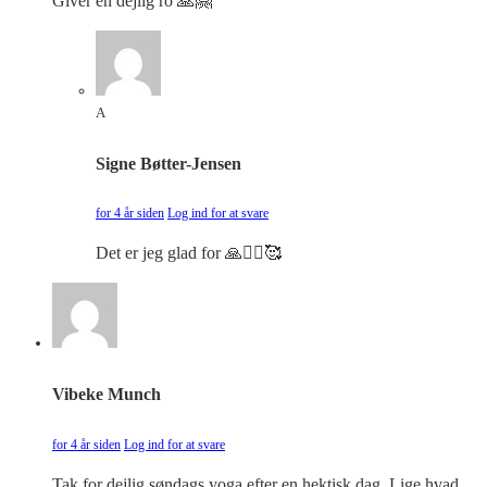
Giver en dejlig ro 🙏🤗
A
Signe Bøtter-Jensen
for 4 år siden
Log ind for at svare
Det er jeg glad for 🙏🧘‍♀️🥰
Vibeke Munch
for 4 år siden
Log ind for at svare
Tak for dejlig søndags yoga efter en hektisk dag. Lige hvad