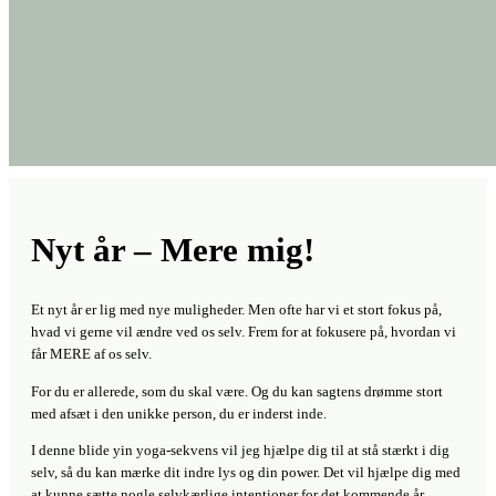
Nyt år – Mere mig!
Et nyt år er lig med nye muligheder. Men ofte har vi et stort fokus på,
hvad vi gerne vil ændre ved os selv. Frem for at fokusere på, hvordan vi
får MERE af os selv.
For du er allerede, som du skal være. Og du kan sagtens drømme stort
med afsæt i den unikke person, du er inderst inde.
I denne blide yin yoga-sekvens vil jeg hjælpe dig til at stå stærkt i dig
selv, så du kan mærke dit indre lys og din power. Det vil hjælpe dig med
at kunne sætte nogle selvkærlige intentioner for det kommende år.