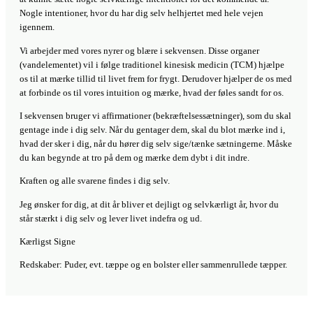
Nogle intentioner, hvor du har dig selv helhjertet med hele vejen
igennem.
Vi arbejder med vores nyrer og blære i sekvensen. Disse organer
(vandelementet) vil i følge traditionel kinesisk medicin (TCM) hjælpe
os til at mærke tillid til livet frem for frygt. Derudover hjælper de os med
at forbinde os til vores intuition og mærke, hvad der føles sandt for os.
I sekvensen bruger vi affirmationer (bekræftelsessætninger), som du skal
gentage inde i dig selv. Når du gentager dem, skal du blot mærke ind i,
hvad der sker i dig, når du hører dig selv sige/tænke sætningerne. Måske
du kan begynde at tro på dem og mærke dem dybt i dit indre.
Kraften og alle svarene findes i dig selv.
Jeg ønsker for dig, at dit år bliver et dejligt og selvkærligt år, hvor du
står stærkt i dig selv og lever livet indefra og ud.
Kærligst Signe
Redskaber: Puder, evt. tæppe og en bolster eller sammenrullede tæpper.