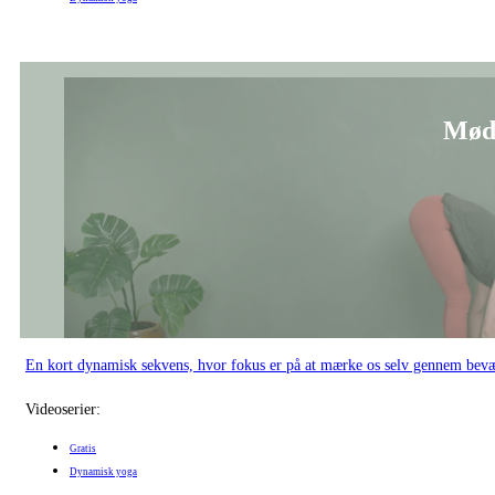
Mød
En kort dynamisk sekvens, hvor fokus er på at mærke os selv gennem bevæ
Videoserier:
Gratis
Dynamisk yoga