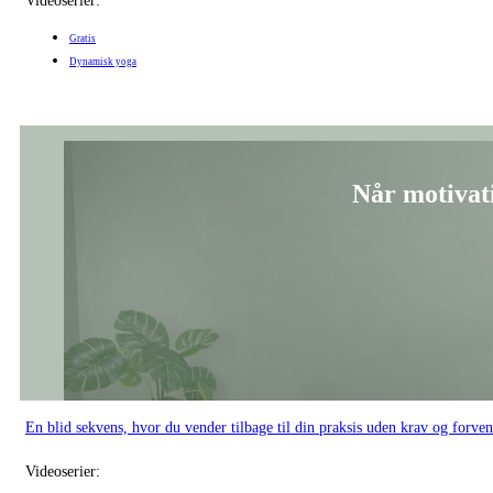
Når motivat
En blid sekvens, hvor du vender tilbage til din praksis uden krav og forven
Videoserier:
Gratis
Dynamisk yoga