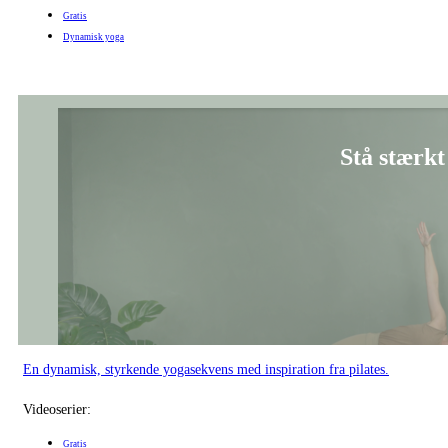
Stå stærkt 
En dynamisk, styrkende yogasekvens med inspiration fra pilates.
Videoserier:
Gratis
Dynamisk yoga