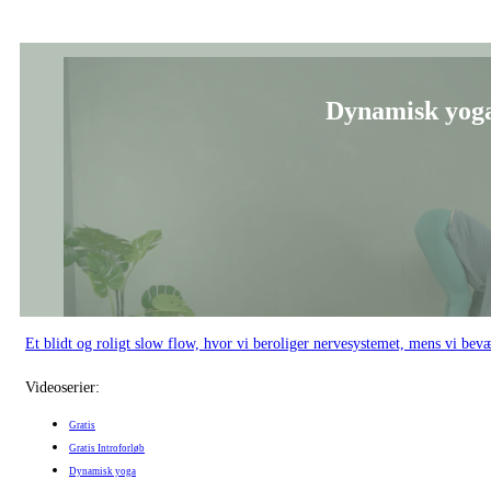
Dynamisk yoga
Et blidt og roligt slow flow, hvor vi beroliger nervesystemet, mens vi bev
Videoserier:
Gratis
Gratis Introforløb
Dynamisk yoga