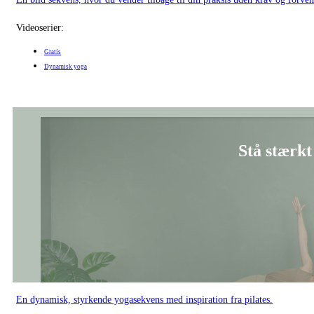
Videoserier:
Gratis
Dynamisk yoga
Stå stærkt 
En dynamisk, styrkende yogasekvens med inspiration fra pilates.