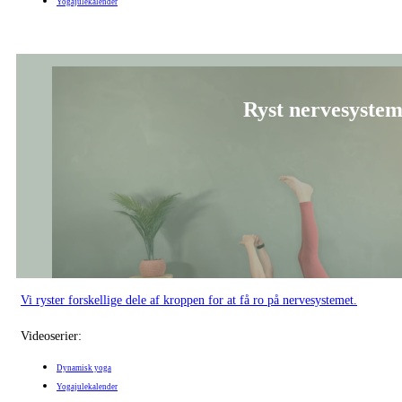
Yogajulekalender
Ryst nervesysteme
Vi ryster forskellige dele af kroppen for at få ro på nervesystemet.
Videoserier:
Dynamisk yoga
Yogajulekalender