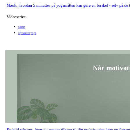
Mærk, hvordan 5 minutter på yogamåtten kan gøre en forskel - selv på de t
Videoserier:
Gratis
Dynamisk yoga
Når motivat
En blid sekvens, hvor du vender tilbage til din praksis uden krav og forven