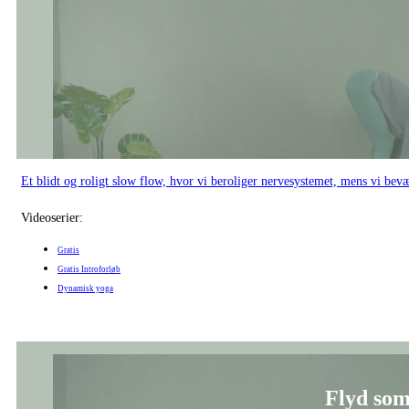
Et blidt og roligt slow flow, hvor vi beroliger nervesystemet, mens vi bev
Videoserier:
Gratis
Gratis Introforløb
Dynamisk yoga
Flyd som