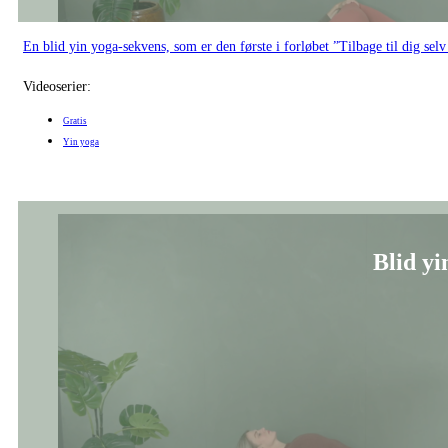
Blid yin yoga, hvor vi arbejder med temaet "Tillid til din livsrejse".
Videoserier:
Gratis
Gratis Introforløb
Yin yoga
Forankring af d