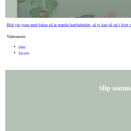
I denne yin yoga-praksis inviterer vi kroppen til at sænke tempoet og give
Videoserier:
Gratis
Yin yoga
Land efter