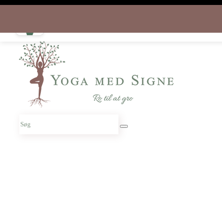
Download appen gratis i dag
og start rejsen hjem til dig selv