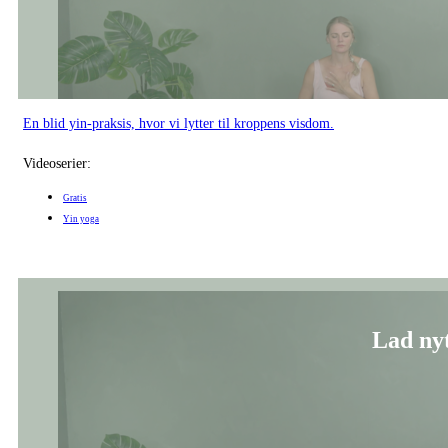
Blid yin yoga-sekvens, hvor vi mærker, hvad vi ønsker at invitere ind i vo
Videoserier:
Gratis
Yin yoga
Med hjerte