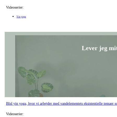
Blid yin yoga, hvor vi arbejder med vandelementets eksistentielle temaer 
Videoserier:
Yin yoga
Fra frygt 
En blid yin yoga-sekvens, hvor vi arbejder med vand-elements temaer som fry