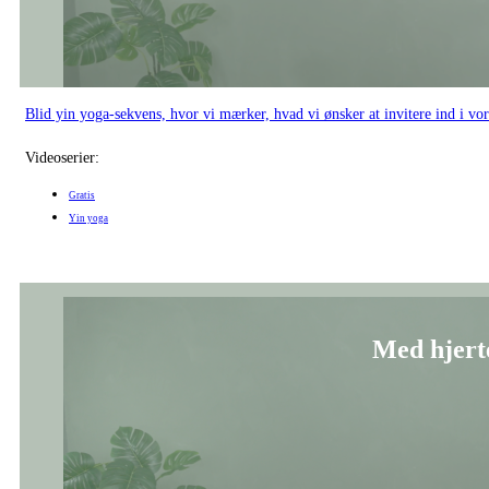
Blid yin yoga med fokus på at mærke kærligheden, så vi kan gå ud i livet m
Videoserier:
Gratis
Yin yoga
Slip somme