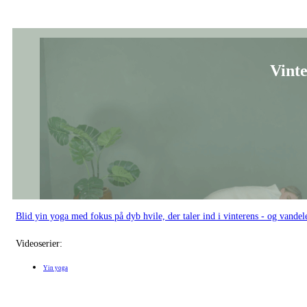
Yin yoga
Tillid til 
En blid yin yoga-sekvens med fokus på at mærke tillid til livets bevægelse.
Videoserier:
Yin yoga