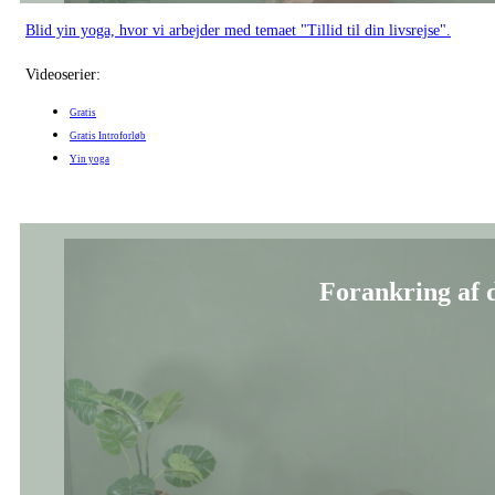
Blid yin yoga, der afrunder vinterforløbet og taler ind i vandelementets k
Videoserier:
Yin yoga
Forbind dig t