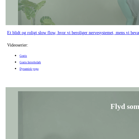
Et blidt og roligt slow flow, hvor vi beroliger nervesystemet, mens vi bev
Videoserier:
Gratis
Gratis Introforløb
Dynamisk yoga
Flyd som