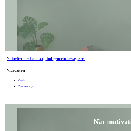
Vi inviterer selvomsorg ind gennem bevægelse.
Videoserier:
Gratis
Dynamisk yoga
Når motivat