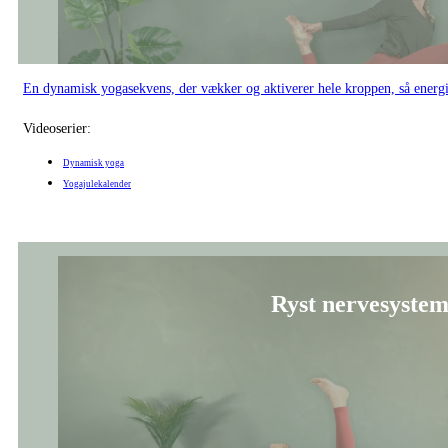
En dynamisk yogasekvens, der vækker og aktiverer hele kroppen, så energi o
Videoserier:
Dynamisk yoga
Yogajulekalender
Ryst nervesysteme