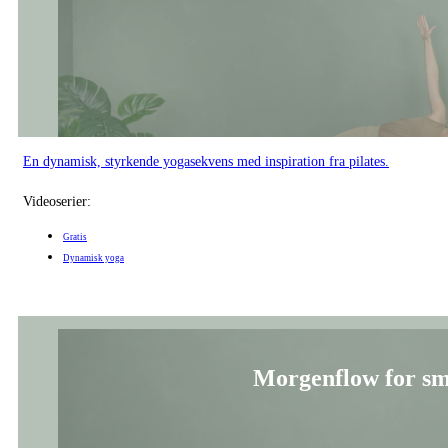
En dynamisk, styrkende yogasekvens med inspiration fra pilates.
Videoserier:
Gratis
Dynamisk yoga
Morgenflow for sm