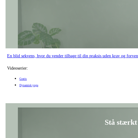
En blid sekvens, hvor du vender tilbage til din praksis uden krav og forven
Videoserier:
Gratis
Dynamisk yoga
Stå stærkt 