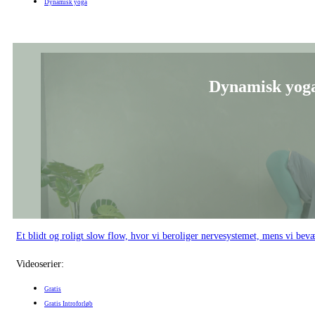
Dynamisk yoga
Dynamisk yoga
Et blidt og roligt slow flow, hvor vi beroliger nervesystemet, mens vi bev
Videoserier:
Gratis
Gratis Introforløb