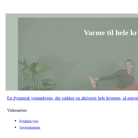
Varme til hele kr
En dynamisk yogasekvens, der vækker og aktiverer hele kroppen, så energi o
Videoserier:
Dynamisk yoga
Yogajulekalender