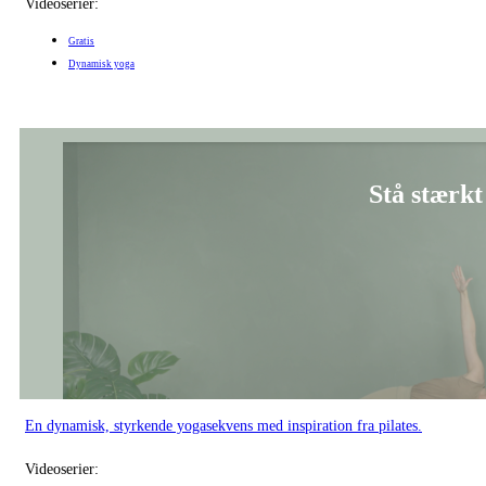
Videoserier:
Gratis
Dynamisk yoga
Stå stærkt 
En dynamisk, styrkende yogasekvens med inspiration fra pilates.
Videoserier: