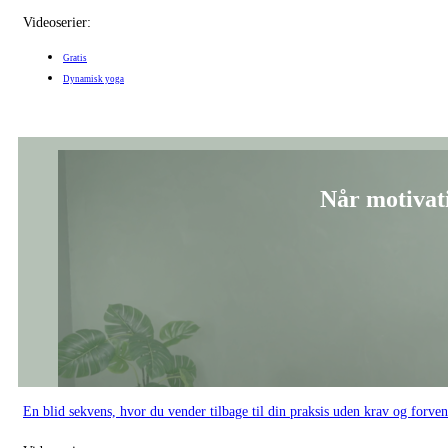
Videoserier:
Gratis
Dynamisk yoga
Når motivat
En blid sekvens, hvor du vender tilbage til din praksis uden krav og forven