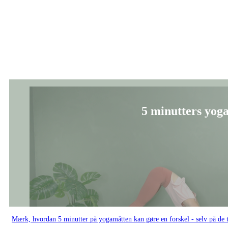
5 minutters yoga
Mærk, hvordan 5 minutter på yogamåtten kan gøre en forskel - selv på de t