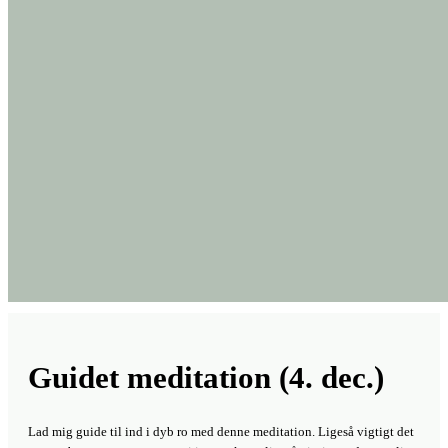
Guidet meditation (4. dec.)
Lad mig guide til ind i dyb ro med denne meditation. Ligeså vigtigt det
er at opbygge varme og energi i vores krop, ligeså vigtigt er det nemlig,
at vi kan trække sanserne tilbage og mærke roen i og omkring os.
Jeg afslutter meditationen siddende, men du skal endelig blive liggende,
hvis du har behov for det. Måske du lytter til den lige inden sengetid og
dermed er klar til en god og dejlig nat.
God fornøjelse.