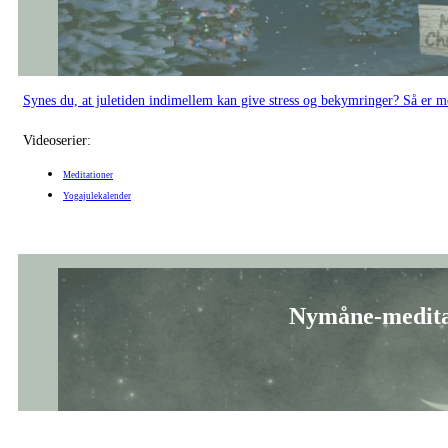
Nymåne-meditat
En blid meditation, der inviterer dig til at forbinde dig med nymåneenergi
Videoserier:
Meditationer
Yogajulekalender