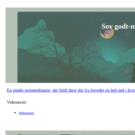
En guidet sovemeditation, der blidt fører dig fra hovedet og helt ned i kr
Videoserier:
Meditationer
Beroligen