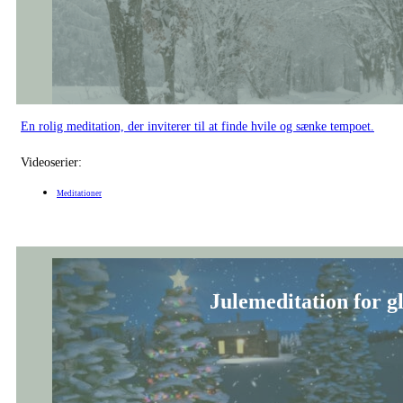
Julemeditation for gl
Synes du, at juletiden indimellem kan give stress og bekymringer? Så er me
Videoserier:
Meditationer
Yogajulekalender