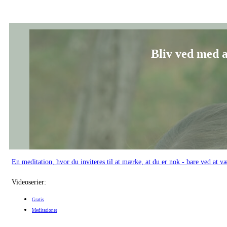
En meditation, hvor du inviteres til at mærke, at du er nok - bare ved at væ
Videoserier:
Gratis
Meditationer
Sov godt-m