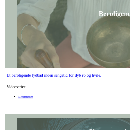
Et beroligende lydbad inden sengetid for dyb ro og hvile.
Videoserier:
Meditationer
Kropsscannin