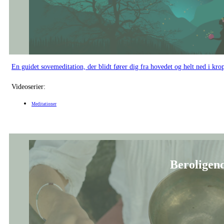
Et beroligende lydbad inden sengetid for dyb ro og hvile.
Videoserier:
Meditationer
Kropsscannin