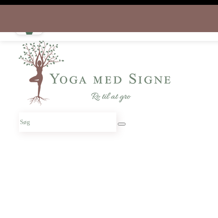
Download appen gratis i dag
og start rejsen hjem til dig selv