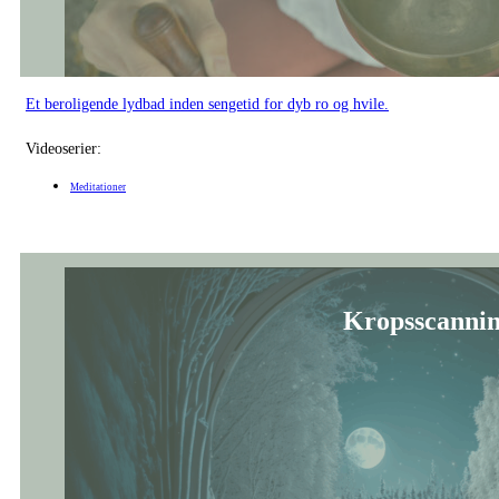
En guidet meditation, der inviterer dig til at lande i kroppen og give slip la
Videoserier:
Gratis
Gratis Introforløb
Meditationer
Forfædrenes