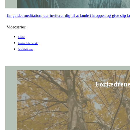
En guidet meditation med fokus på rødder, slægt og den livsstrøm, der løb
Videoserier:
Meditationer
Kropsscannin