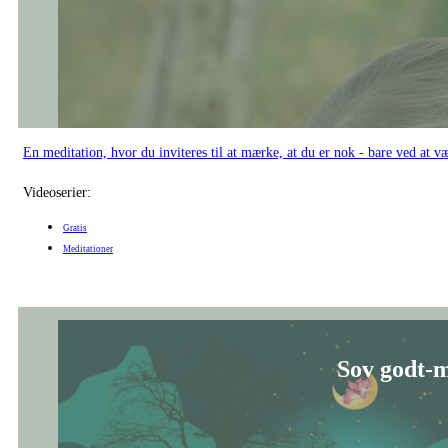
Sov godt-m
En guidet sovemeditation, der blidt fører dig fra hovedet og helt ned i kr
Videoserier:
Meditationer
Beroligen