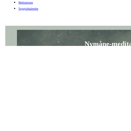
En blid meditation, der inviterer dig til at forbinde dig med nymåneenergi
Videoserier:
Meditationer
Yogajulekalender
Taknemmelighedens