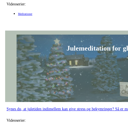
Synes du, at juletiden indimellem kan give stress og bekymringer? Så er me
Videoserier:
Meditationer
Yogajulekalender
Nymåne-meditat