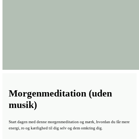
musik)
Start dagen med denne morgenmeditation og mærk, hvordan du får mere
energi, ro og kærlighed til dig selv og dem omkring dig.
Kom gerne med en kommentar til videoen
Du skal være
logget ind
for at skrive en kommentar.