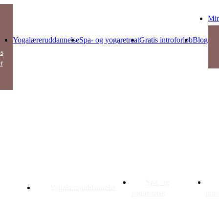
Min
Yogalæreruddannelse
Spa- og yogaretreat
Gratis introforløb
Blog
s
r
ga
ere
uddannelse
Spa- og
Yogalæreruddannelse
garetreat
yogaretreat
intr
ser og
s