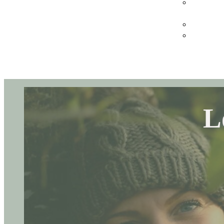
Webinarer 
virksomhe
Køb gavek
Indløs gav
L