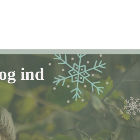
til
der
ort
ekort
og ind