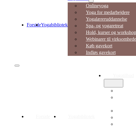
Onlineyoga
Yoga for medarbejdere
Yogalæreruddannelse
Forside
Yogabibliotek
Spa- og yogaretreat
Hold, kurser og workshop
Webinarer til virksomhede
Køb gavekort
Indløs gavekort
Yogatilbud
Onlineyo
Yoga for
medarbejd
Yogalærer
Forside
Yogabibliotek
Spa- og yo
Hold, kur
workshop